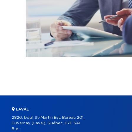
LAVAL
2820, boul. St-Martin Est, Bureau 201,
Duvernay (Laval), Québec, H7E 5A1
Bur.: