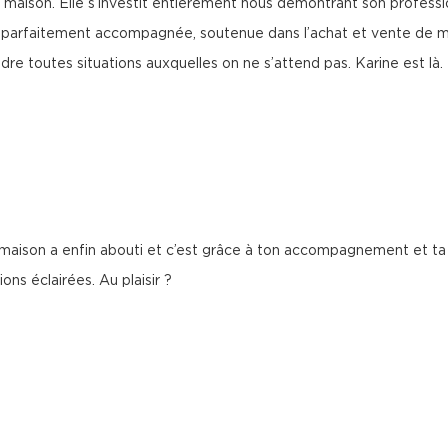
maison. Elle s’investit entièrement nous démontrant son professio
e parfaitement accompagnée, soutenue dans l’achat et vente de ma
udre toutes situations auxquelles on ne s’attend pas. Karine est là.
maison a enfin abouti et c’est grâce à ton accompagnement et ta
ns éclairées. Au plaisir ?