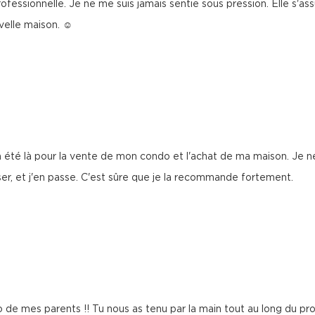
fessionnelle. Je ne me suis jamais sentie sous pression. Elle s'as
uvelle maison. ☺
e a été là pour la vente de mon condo et l'achat de ma maison. Je ne 
iser, et j'en passe. C'est sûre que je la recommande fortement.
do de mes parents !! Tu nous as tenu par la main tout au long du p